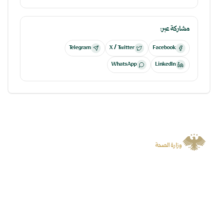
مشاركة عبر:
Telegram
X / Twitter
Facebook
WhatsApp
LinkedIn
الجمهورية العربية السورية
وزارة الصحة
منصة رسمية توفر المعلومات والخدمات الرقمية وتسهل الوصول إلى المنصات
المتخصصة.
سياسة الخصوصية
جميع الحقوق محفوظة لوزارة الصحة
©
2026
روابط سريعة
المنصات