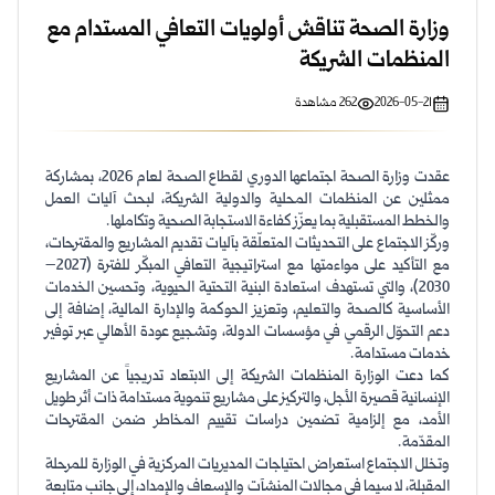
وزارة الصحة تناقش أولويات التعافي المستدام مع
المنظمات الشريكة
2026-05-21
262
مشاهدة
عقدت وزارة الصحة اجتماعها الدوري لقطاع الصحة لعام 2026، بمشاركة
ممثلين عن المنظمات المحلية والدولية الشريكة، لبحث آليات العمل
والخطط المستقبلية بما يعزّز كفاءة الاستجابة الصحية وتكاملها.
وركّز الاجتماع على التحديثات المتعلّقة بآليات تقديم المشاريع والمقترحات،
مع التأكيد على مواءمتها مع استراتيجية التعافي المبكّر للفترة (2027–
2030)، والتي تستهدف استعادة البنية التحتية الحيوية، وتحسين الخدمات
الأساسية كالصحة والتعليم، وتعزيز الحوكمة والإدارة المالية، إضافة إلى
دعم التحوّل الرقمي في مؤسسات الدولة، وتشجيع عودة الأهالي عبر توفير
خدمات مستدامة.
كما دعت الوزارة المنظمات الشريكة إلى الابتعاد تدريجياً عن المشاريع
الإنسانية قصيرة الأجل، والتركيز على مشاريع تنموية مستدامة ذات أثر طويل
الأمد، مع إلزامية تضمين دراسات تقييم المخاطر ضمن المقترحات
المقدّمة.
وتخلل الاجتماع استعراض احتياجات المديريات المركزية في الوزارة للمرحلة
المقبلة، لا سيما في مجالات المنشآت والإسعاف والإمداد، إلى جانب متابعة