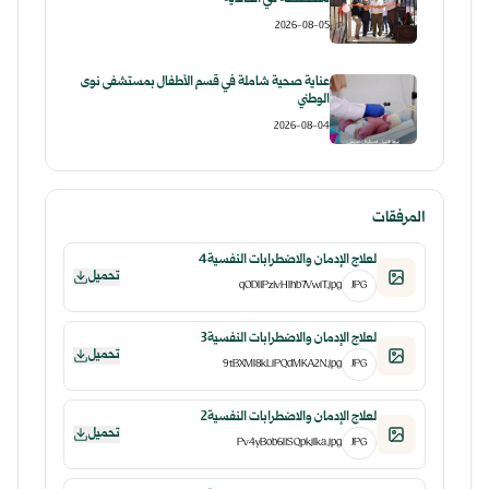
2026-08-05
عناية صحية شاملة في قسم الأطفال بمستشفى نوى
الوطني
2026-08-04
المرفقات
لعلاج الإدمان والاضطرابات النفسية4
تحميل
qODI1Pz1vHlhb7VwiT.jpg
JPG
لعلاج الإدمان والاضطرابات النفسية3
تحميل
9tBXMI8kLiPQdMKA2N.jpg
JPG
لعلاج الإدمان والاضطرابات النفسية2
تحميل
Pv4yBob6l1SQpkjIka.jpg
JPG