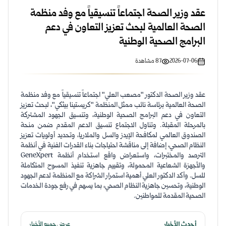
عقد وزير الصحة اجتماعاً تنسيقياً مع وفد منظمة
الصحة العالمية لبحث تعزيز التعاون في دعم
البرامج الصحية الوطنية
2026-07-06
87
مشاهدة
عقد وزير الصحة الدكتور "مصعب العلي" اجتماعاً تنسيقياً مع وفد منظمة
الصحة العالمية برئاسة نائب ممثل المنظمة "كريستينا بيثكي"، لبحث تعزيز
التعاون في دعم البرامج الصحية الوطنية، وتنسيق الجهود المشتركة
بالمرحلة المقبلة. وتناول الاجتماع تنسيق الدعم المقدم ضمن منحة
الصندوق العالمي لمكافحة الإيدز والسل والملاريا، وتحديد أولويات تعزيز
النظام الصحي، إضافة إلى مناقشة احتياجات بناء القدرات الفنية في أنظمة
الترصد والمختبرات، واستعراض واقع استخدام أنظمة GeneXpert
والأجهزة الشعاعية المحمولة، وتقييم جاهزية تنفيذ المسوح المتكاملة
للسل. وأكد الدكتور العلي أهمية استمرار الشراكة مع المنظمة لدعم الجهود
الوطنية، وتحسين جاهزية النظام الصحي، بما يسهم في رفع جودة الخدمات
الصحية المقدمة للمواطنين.
أحدث الأخبار
عرض جميع الأخبار