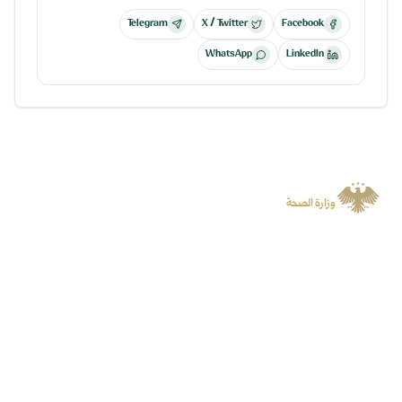
Telegram
X / Twitter
Facebook
WhatsApp
LinkedIn
الجمهورية العربية السورية
وزارة الصحة
منصة رسمية توفر المعلومات والخدمات الرقمية وتسهل الوصول إلى المنصات
المتخصصة.
سياسة الخصوصية
جميع الحقوق محفوظة لوزارة الصحة
©
2026
روابط سريعة
المنصات
الأخبار
البوابة الرقمية
الفعاليات
منصة الشكاوى