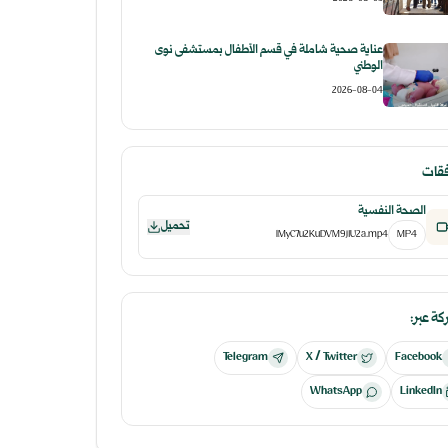
عناية صحية شاملة في قسم الأطفال بمستشفى نوى
الوطني
2026-08-04
فقات
الصحة النفسية
تحميل
lMyC7u2KuDVM9j1U2a.mp4
MP4
ة عبر:
Telegram
X / Twitter
Facebook
WhatsApp
LinkedIn