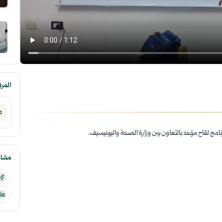
المر
مشارك