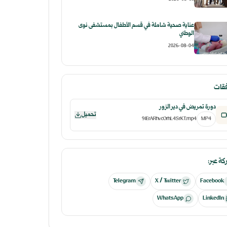
عناية صحية شاملة في قسم الأطفال بمستشفى نوى
الوطني
2026-08-04
فقات
دورة تمريض في دير الزور
تحميل
91ErARhvcOrhL4SrKT.mp4
MP4
ة عبر:
Telegram
X / Twitter
Facebook
WhatsApp
LinkedIn