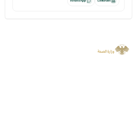
WhatsApp
LinkedIn
الجمهورية العربية السورية
وزارة الصحة
منصة رسمية توفر المعلومات والخدمات الرقمية وتسهل الوصول إلى المنصات
المتخصصة.
سياسة الخصوصية
جميع الحقوق محفوظة لوزارة الصحة
©
2026
روابط سريعة
المنصات
الأخبار
البوابة الرقمية
الفعاليات
منصة الشكاوى
الحملات
المناقصات