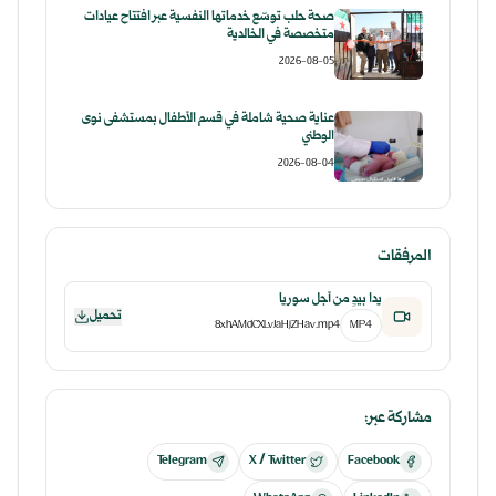
صحة حلب توسّع خدماتها النفسية عبر افتتاح عيادات
متخصصة في الخالدية
2026-08-05
عناية صحية شاملة في قسم الأطفال بمستشفى نوى
الوطني
2026-08-04
المرفقات
يداً بيدٍ من أجل سوريا
تحميل
8xhAMdCXLvJaHjZHav.mp4
MP4
مشاركة عبر:
Telegram
X / Twitter
Facebook