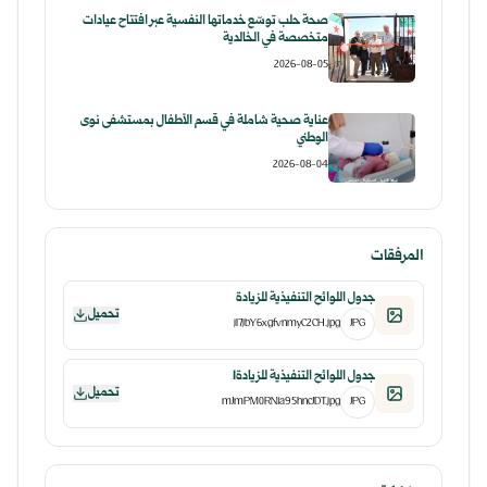
صحة حلب توسّع خدماتها النفسية عبر افتتاح عيادات
متخصصة في الخالدية
2026-08-05
عناية صحية شاملة في قسم الأطفال بمستشفى نوى
الوطني
2026-08-04
المرفقات
جدول اللوائح التنفيذية للزيادة
تحميل
jI7jbY6xgfvnmyC2CH.jpg
JPG
جدول اللوائح التنفيذية للزيادة1
تحميل
mJmPM0RN1a95hncJDT.jpg
JPG