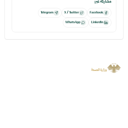
مشاركة عبر:
Telegram
X / Twitter
Facebook
WhatsApp
LinkedIn
الجمهورية العربية السورية
وزارة الصحة
منصة رسمية توفر المعلومات والخدمات الرقمية وتسهل الوصول إلى المنصات
المتخصصة.
سياسة الخصوصية
جميع الحقوق محفوظة لوزارة الصحة
©
2026
روابط سريعة
المنصات
الأخبار
البوابة الرقمية
الفعاليات
منصة الشكاوى