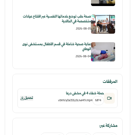
صحة حلب توسّع خدماتها النفسية عبر افتتاح عيادات
متخصصة في الخالدية
2026-08-05
عناية صحية شاملة في قسم الأطفال بمستشفى نوى
الوطني
2026-08-04
المرفقات
حملة شفاء 4 في مشفى درعا
تحميل
vbmVyDzCEEy5LrwI49.mp4
MP4
مشاركة عبر: