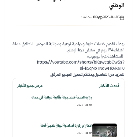
الوطني
2026-07-05
109
مشاهدة
بهدف تقديم خدمات طبية وجراحية نوعية ومجانية للمرضى.. انطلاق حملة
"شفاء 4" اليوم في مشفى درعا الوطني.
للمشاهدة عبر اليوتيوب:
https://youtube.com/shorts/bKgwcgbOwSs?
si=k5qNbTNdwHkVkaH0
للمزيد من التفاصيل يمكنكم تحميل الفيديو المرفق
أحدث الأخبار
عرض جميع الأخبار
وزارة الصحة تنفذ جولة رقابية دوائية في حماة
2026-08-05
الاحترام ركيزة أساسية لبيئةٍ علاجيةٍ آمنة
2026-08-05