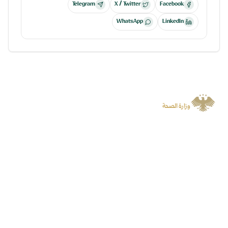
Telegram
X / Twitter
Facebook
WhatsApp
LinkedIn
الجمهورية العربية السورية
وزارة الصحة
منصة رسمية توفر المعلومات والخدمات الرقمية وتسهل الوصول إلى المنصات
المتخصصة.
سياسة الخصوصية
جميع الحقوق محفوظة لوزارة الصحة
©
2026
روابط سريعة
المنصات
الأخبار
البوابة الرقمية
الفعاليات
منصة الشكاوى
الحملات